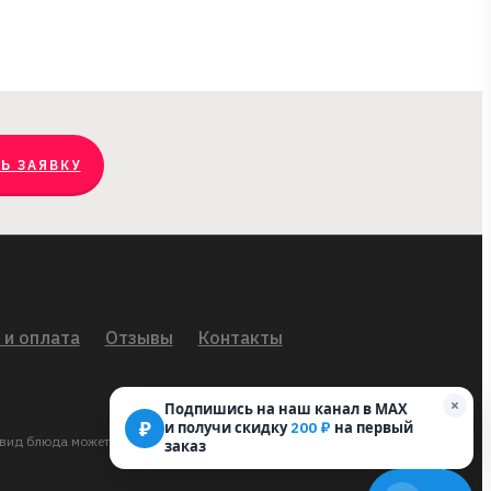
Ь ЗАЯВКУ
 и оплата
Отзывы
Контакты
×
Подпишись на наш канал в MAX
₽
и получи скидку
на первый
200 ₽
ид блюда может отличаться от фотографии на сайте.
заказ