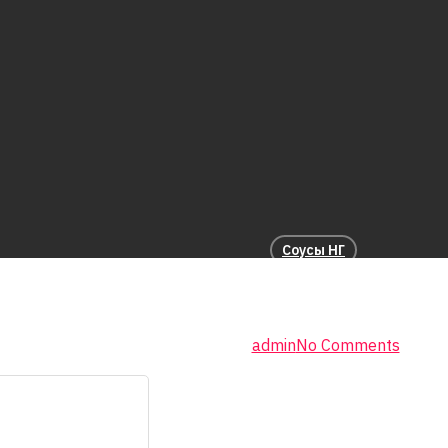
Соусы НГ
Горчица
By
admin
No Comments