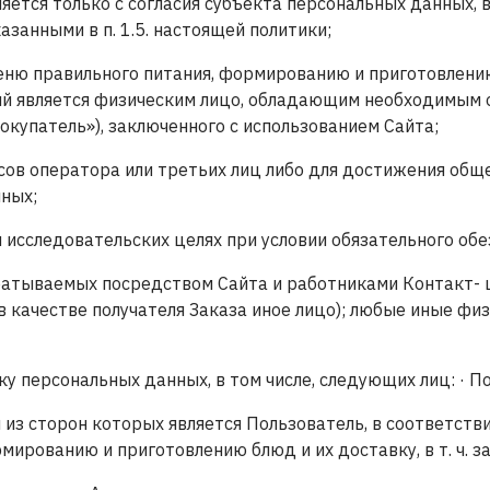
яется только с согласия субъекта персональных данных
казанными в п. 1.5. настоящей политики;
меню правильного питания, формированию и приготовлени
рый является физическим лицо, обладающим необходимы
окупатель»), заключенного с использованием Сайта;
сов оператора или третьих лиц либо для достижения общ
ных;
и исследовательских целях при условии обязательного об
атываемых посредством Сайта и работниками Контакт- це
 в качестве получателя Заказа иное лицо); любые иные ф
у персональных данных, в том числе, следующих лиц: · По
 из сторон которых является Пользователь, в соответстви
мированию и приготовлению блюд и их доставку, в т. ч. 