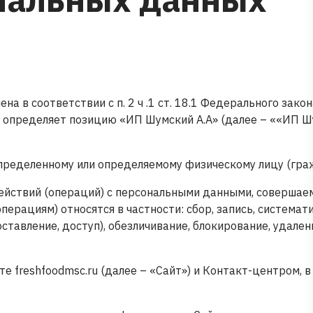
 в соответствии с п. 2 ч .1 ст. 18.1 Федерального закон
и определяет позицию «ИП Шумский А.А» (далее – ««ИП 
пределенному или определяемому физическому лицу (гра
действий (операций) с персональными данными, совершае
ерациям) относятся в частности: сбор, запись, системат
ставление, доступ), обезличивание, блокирование, удален
е freshfoodmsc.ru (далее – «Сайт») и Контакт-центром, в