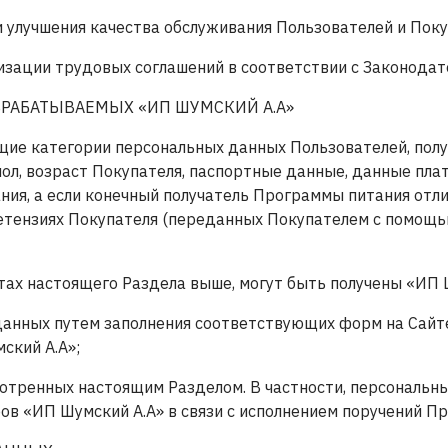
 и улучшения качества обслуживания Пользователей и Поку
лизации трудовых соглашений в соответствии с Законода
БРАБАТЫВАЕМЫХ «ИП ШУМСКИЙ А.А»
ие категории персональных данных Пользователей, получ
 пол, возраст Покупателя, паспортные данные, данные пл
ия, а если конечный получатель Программы питания отли
ретензиях Покупателя (переданных Покупателем с помощь
ктах настоящего Раздела выше, могут быть получены «ИП 
данных путем заполнения соответствующих форм на Сайт
ский А.А»;
усмотренных настоящим Разделом. В частности, персональ
ов «ИП Шумский А.А» в связи с исполнением поручений Пр