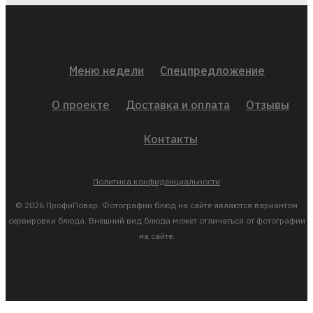
Меню недели
Спецпредложение
О проекте
Доставка и оплата
Отзывы
Контакты
Политика конфиденциальности
© 2026 ПрофиПовар. Фотографии блюд на сайте являются вариантом
сервировки блюда. Внешний вид блюда может отличаться от фотографии
на сайте.