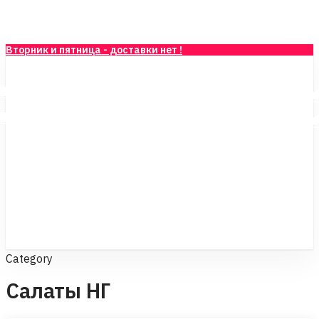
Skip
to
main
Вторник и пятница - доставки нет !
content
Category
Салаты НГ