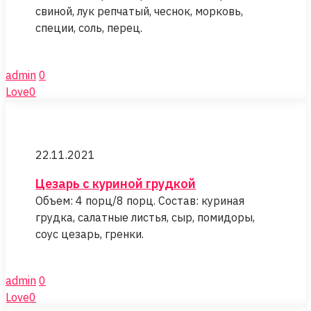
свиной, лук репчатый, чеснок, морковь,
специи, соль, перец.
admin
0
Love
0
Цезарь
с
22.11.2021
куриной
грудкой
Цезарь с куриной грудкой
Объем: 4 порц/8 порц. Состав: куриная
грудка, салатные листья, сыр, помидоры,
соус цезарь, гренки.
admin
0
Love
0