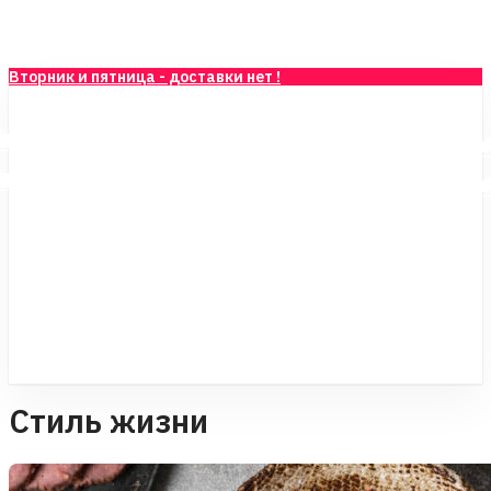
Skip
to
main
Вторник и пятница - доставки нет !
content
Стиль жизни