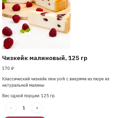
Чизкейк малиновый, 125 гр
170
₽
Классический чизкейк new york с вихрями из пюре из
натуральной малины
Вес одной порции: 125 гр.
Количество
товара
Чизкейк
малиновый,